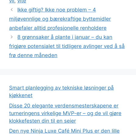
vil
,
vite
Ikke giftig? Ikke noe problem – 4
miljøvennlige og bærekraftige byttemidler
anbefaler alltid profesjonelle renholdere
8 grønnsaker å plante i januar – du kan
frigjøre potensialet til tidligere avlinger ved å så
frø denne måneden
Smart planlegging av tekniske løsninger på
kjøkkenet
Disse 20 elegante verdensmesterskapene er
turneringens virkelige MVP-er – og de vil gjøre
klokkefesten din til en seier
Den nye Ninja Luxe Café Mini Plus er den lille