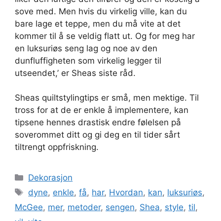
sove med. Men hvis du virkelig ville, kan du
bare lage et teppe, men du må vite at det
kommer til å se veldig flatt ut. Og for meg har
en luksuriøs seng lag og noe av den
dunfluffigheten som virkelig legger til
utseendet,’ er Sheas siste råd.
Sheas quiltstylingtips er små, men mektige. Til
tross for at de er enkle å implementere, kan
tipsene hennes drastisk endre følelsen på
soverommet ditt og gi deg en til tider sårt
tiltrengt oppfriskning.
Kategorier
Dekorasjon
Stikkord
dyne
,
enkle
,
få
,
har
,
Hvordan
,
kan
,
luksuriøs
,
McGee
,
mer
,
metoder
,
sengen
,
Shea
,
style
,
til
,