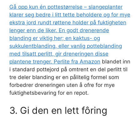
Gå opp kun én pottestørrelse – slangeplanter
klarer seg bedre i litt tette beholdere og for mye
ekstra jord rundt røttene holder på fuktigheten
lenger enn de liker. En godt drenerende
blanding er viktig her; en kaktus- og
sukkulentblanding, eller vanlig potteblanding
med tilsatt perlitt, gir dreneringen disse
plantene trenger.
Perlite fra Amazon
blandet inn
i standard pottejord på omtrent en del perlitt til
tre deler blanding er en pålitelig formel som
forbedrer dreneringen uten å ofre for mye
fuktighetsbevaring for en repot.
3. Gi den en lett fôring