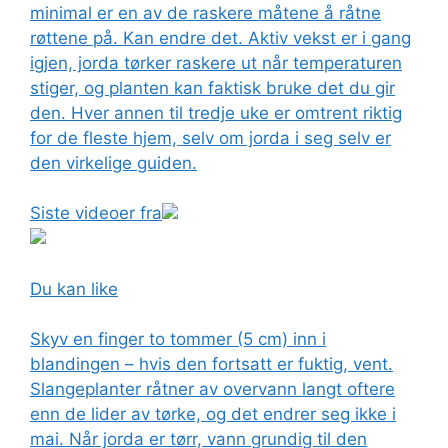
minimal er en av de raskere måtene å råtne
røttene på. Kan endre det. Aktiv vekst er i gang
igjen, jorda tørker raskere ut når temperaturen
stiger, og planten kan faktisk bruke det du gir
den. Hver annen til tredje uke er omtrent riktig
for de fleste hjem, selv om jorda i seg selv er
den virkelige guiden.
Siste videoer fra
Du kan like
Skyv en finger to tommer (5 cm) inn i
blandingen – hvis den fortsatt er fuktig, vent.
Slangeplanter råtner av overvann langt oftere
enn de lider av tørke, og det endrer seg ikke i
mai. Når jorda er tørr, vann grundig til den