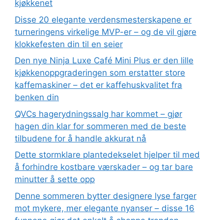
kjøkkenet
Disse 20 elegante verdensmesterskapene er
turneringens virkelige MVP-er – og de vil gjøre
klokkefesten din til en seier
Den nye Ninja Luxe Café Mini Plus er den lille
kjøkkenoppgraderingen som erstatter store
kaffemaskiner – det er kaffehuskvalitet fra
benken din
QVCs hagerydningssalg har kommet – gjør
hagen din klar for sommeren med de beste
tilbudene for å handle akkurat nå
Dette stormklare plantedekselet hjelper til med
å forhindre kostbare værskader – og tar bare
minutter å sette opp
Denne sommeren bytter designere lyse farger
mot mykere, mer elegante nyanser – disse 16