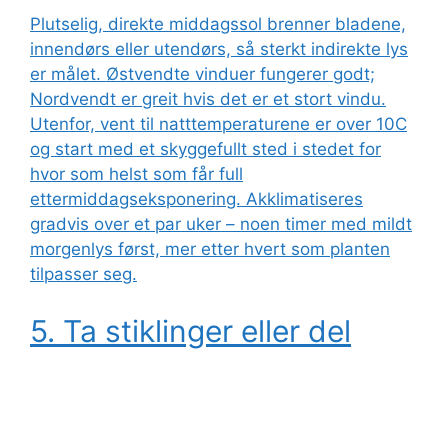
Plutselig, direkte middagssol brenner bladene,
innendørs eller utendørs, så sterkt indirekte lys
er målet. Østvendte vinduer fungerer godt;
Nordvendt er greit hvis det er et stort vindu.
Utenfor, vent til natttemperaturene er over 10C
og start med et skyggefullt sted i stedet for
hvor som helst som får full
ettermiddagseksponering. Akklimatiseres
gradvis over et par uker – noen timer med mildt
morgenlys først, mer etter hvert som planten
tilpasser seg.
5. Ta stiklinger eller del