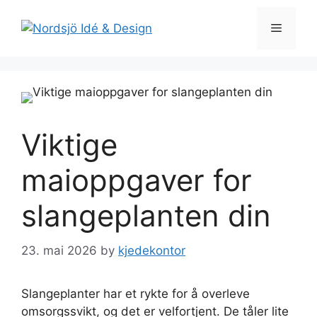
Skip
to
Menu
content
Viktige
maioppgaver for
slangeplanten din
23. mai 2026
by
kjedekontor
Slangeplanter har et rykte for å overleve
omsorgssvikt, og det er velfortjent. De tåler lite