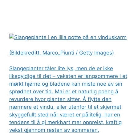
(Bildekreditt: Marco_Piunti / Getty Images)
Slangeplanter tåler lite lys, men de er ikke
likegyldige til det – veksten er langsommere i et
mørkt hjørne og bladene kan miste noe av sin
sprødhet over tid. Mai er et naturlig poeng å
revurdere hvor planten sitter. Å flytte den
nærmere et vindu, eller utenfor til et skjermet
skyggefullt sted når været er pålitelig, har en
tendens til å gi merkbart mer oppreist, kraftig
vekst gjennom resten av sommeren.