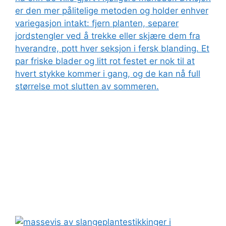
er den mer pålitelige metoden og holder enhver
variegasjon intakt: fjern planten, separer
jordstengler ved å trekke eller skjære dem fra
hverandre, pott hver seksjon i fersk blanding. Et
par friske blader og litt rot festet er nok til at
hvert stykke kommer i gang, og de kan nå full
størrelse mot slutten av sommeren.