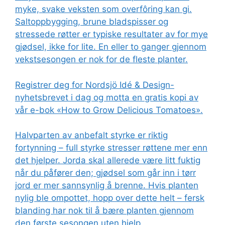
myke, svake veksten som overfôring kan gi.
Saltoppbygging, brune bladspisser og
stressede røtter er typiske resultater av for mye
gjødsel, ikke for lite. En eller to ganger gjennom
vekstsesongen er nok for de fleste planter.
Registrer deg for Nordsjö Idé & Design-
nyhetsbrevet i dag og motta en gratis kopi av
vår e-bok «How to Grow Delicious Tomatoes».
Halvparten av anbefalt styrke er riktig
fortynning – full styrke stresser røttene mer enn
det hjelper. Jorda skal allerede være litt fuktig
når du påfører den; gjødsel som går inn i tørr
jord er mer sannsynlig å brenne. Hvis planten
nylig ble ompottet, hopp over dette helt – fersk
blanding har nok til å bære planten gjennom
den første sesongen uten hjelp.