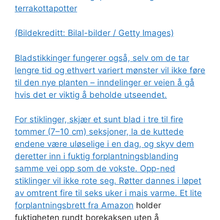
(Bildekreditt: Bilal-bilder / Getty Images)
Bladstikkinger fungerer også, selv om de tar
lengre tid og ethvert variert mønster vil ikke føre
til den nye planten – inndelinger er veien å gå
hvis det er viktig å beholde utseendet.
For stiklinger, skjær et sunt blad i tre til fire
tommer (7–10 cm) seksjoner, la de kuttede
endene være uløselige i en dag, og skyv dem
deretter inn i fuktig forplantningsblanding
samme vei opp som de vokste. Opp-ned
stiklinger vil ikke rote seg. Røtter dannes i løpet
av omtrent fire til seks uker i mais varme.
Et lite
forplantningsbrett fra Amazon
holder
fuktigheten rundt borekaksen uten å