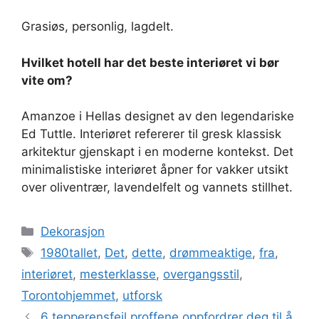
Grasiøs, personlig, lagdelt.
Hvilket hotell har det beste interiøret vi bør
vite om?
Amanzoe i Hellas designet av den legendariske
Ed Tuttle. Interiøret refererer til gresk klassisk
arkitektur gjenskapt i en moderne kontekst. Det
minimalistiske interiøret åpner for vakker utsikt
over oliventrær, lavendelfelt og vannets stillhet.
Kategorier
Dekorasjon
Stikkord
1980tallet
,
Det
,
dette
,
drømmeaktige
,
fra
,
interiøret
,
mesterklasse
,
overgangsstil
,
Torontohjemmet
,
utforsk
6 tepperensfeil proffene oppfordrer deg til å