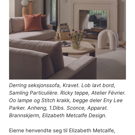
Derring seksjonssofa,
Kravet
. Lob lavt bord,
Samling Particulière
. Ricky teppe,
Atelier Février
.
Oo lampe og Stitch krakk, begge deler
Eny Lee
Parke
r. Anheng,
1.Dibs
. Sconce, Apparat.
Brannskjerm,
Elizabeth Metcalfe Design
.
Eierne henvendte seg til Elizabeth Metcalfe,