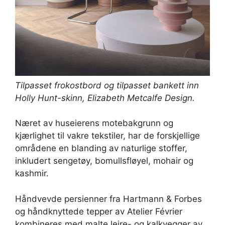
Tilpasset frokostbord og tilpasset bankett inn
Holly Hunt-skinn
,
Elizabeth Metcalfe Design
.
Næret av huseierens motebakgrunn og
kjærlighet til vakre tekstiler, har de forskjellige
områdene en blanding av naturlige stoffer,
inkludert sengetøy, bomullsfløyel, mohair og
kashmir.
Håndvevde persienner fra Hartmann & Forbes
og håndknyttede tepper av Atelier Février
kombineres med malte leire- og kalkvegger av