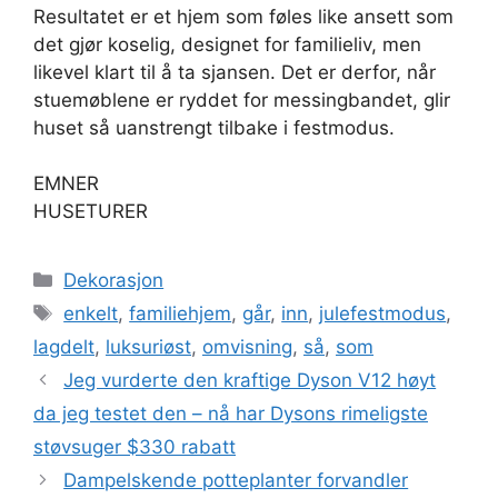
Resultatet er et hjem som føles like ansett som
det gjør koselig, designet for familieliv, men
likevel klart til å ta sjansen. Det er derfor, når
stuemøblene er ryddet for messingbandet, glir
huset så uanstrengt tilbake i festmodus.
EMNER
HUSETURER
Kategorier
Dekorasjon
Stikkord
enkelt
,
familiehjem
,
går
,
inn
,
julefestmodus
,
lagdelt
,
luksuriøst
,
omvisning
,
så
,
som
Jeg vurderte den kraftige Dyson V12 høyt
da jeg testet den – nå har Dysons rimeligste
støvsuger $330 rabatt
Dampelskende potteplanter forvandler