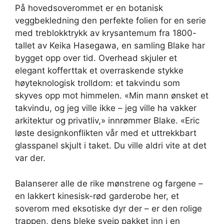
På hovedsoverommet er en botanisk
veggbekledning den perfekte folien for en serie
med treblokktrykk av krysantemum fra 1800-
tallet av Keika Hasegawa, en samling Blake har
bygget opp over tid. Overhead skjuler et
elegant kofferttak et overraskende stykke
høyteknologisk trolldom: et takvindu som
skyves opp mot himmelen. «Min mann ønsket et
takvindu, og jeg ville ikke – jeg ville ha vakker
arkitektur og privatliv,» innrømmer Blake. «Eric
løste designkonflikten vår med et uttrekkbart
glasspanel skjult i taket. Du ville aldri vite at det
var der.
Balanserer alle de rike mønstrene og fargene –
en lakkert kinesisk-rød garderobe her, et
soverom med eksotiske dyr der – er den rolige
trappen, dens bleke sveip pakket inn i en