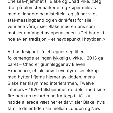
Chelsea-hjemmet til Blake og Chad Pike. «Jeg
drar på blomstermarkedet og kjøper milevis
med girlandere og misteltein, og så har vi et
stål-messingband og en drinkfest for alle
vennene våre,» sier Blake med en bris som
motsier omfanget av operasjonen. «Det har blitt
noe av en tradisjon – et høydepunkt i høytiden.»
At husdesignet så lett egner seg til en
folkemengde er ingen lykkelig ulykke. I 2013 ga
paret – Chad er grunnlegger av Eleven
Experience, et luksuriøst eventyrreiseselskap
med hytter i fjerne hjørner av kloden, mens
Blake har tilsyn med interiørarmen, Twelve
Interiors – 1920-tallshjemmet de deler med sine
fire barn en revurdering fra topp til tå. «Vi
hadde allerede vært her et tiår,» sier Blake, hvis
familie deler tiden sin mellom London og New