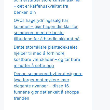
– det er kaffehuskvalitet fra
benken din
QVCs hagerydningssalg har
kommet – gjør hagen din klar for
sommeren med de beste
tilbudene for å handle akkurat nå
Dette stormklare plantedekselet
hjelper til med å forhindre
kostbare værskader – og tar bare
minutter å sette opp
Denne sommeren bytter designere
lyse farger mot mykere, mer
elegante nyanser – disse 16
funnene gjør det enkelt å shoppe
trenden