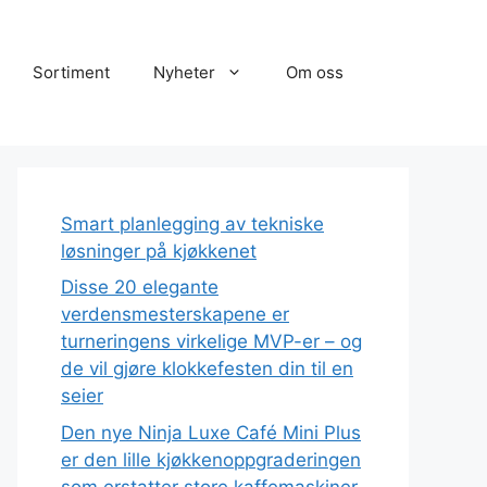
Sortiment
Nyheter
Om oss
Smart planlegging av tekniske
løsninger på kjøkkenet
Disse 20 elegante
verdensmesterskapene er
turneringens virkelige MVP-er – og
de vil gjøre klokkefesten din til en
seier
Den nye Ninja Luxe Café Mini Plus
er den lille kjøkkenoppgraderingen
som erstatter store kaffemaskiner