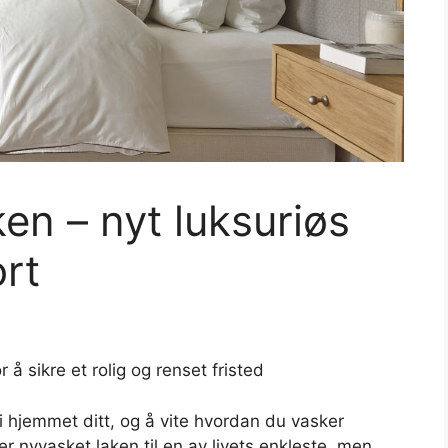
ken – nyt luksuriøs
rt
 å sikre et rolig og renset fristed
i hjemmet ditt, og å vite hvordan du vasker
der nyvasket laken til en av livets enkleste, men