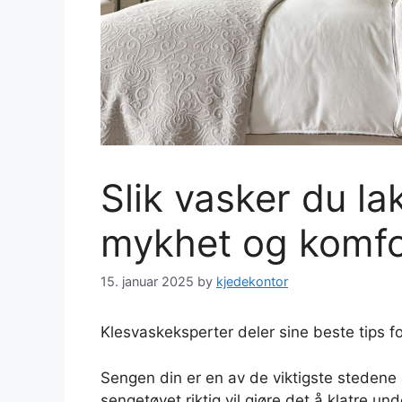
Slik vasker du la
mykhet og komfo
15. januar 2025
by
kjedekontor
Klesvaskeksperter deler sine beste tips for
Sengen din er en av de viktigste stedene 
sengetøyet riktig vil gjøre det å klatre un