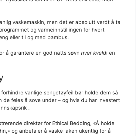
vanlig vaskemaskin, men det er absolutt verdt å ta
eprogrammet og varmeinnstillingen for hvert
teng eller til og med bambus.
for å garantere en god natts søvn
hver kveld
i en
y
å forhindre vanlige sengetøyfeil bør holde dem så
de føles å sove under – og hvis du har investert i
unnskapsrik .
trerende direktør for Ethical Bedding, «Å holde
din,» og anbefaler å vaske laken ukentlig for å