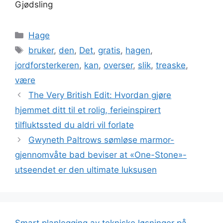
Gjødsling
Categories
Hage
Tags
bruker
,
den
,
Det
,
gratis
,
hagen
,
jordforsterkeren
,
kan
,
overser
,
slik
,
treaske
,
være
The Very British Edit: Hvordan gjøre
hjemmet ditt til et rolig, ferieinspirert
tilfluktssted du aldri vil forlate
Gwyneth Paltrows sømløse marmor-
gjennomvåte bad beviser at «One-Stone»-
utseendet er den ultimate luksusen
Smart planlegging av tekniske løsninger på