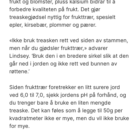
frukt og blomster, pluss kalsium bidrar til å
forbedre kvaliteten på frukt. Det gjør
treaskegjødsel nyttig for frukttrær, spesielt
epler, kirsebær, plommer og pærer.
«Ikke bruk treasken rett ved siden av stammen,
men når du gjødsler frukttrær,» advarer
Lindsey. ‘Bruk den i en bredere sirkel slik at den
går ned i jorden og ikke rett ved bunnen av
røttene.’
Siden frukttrær foretrekker en litt surere jord
ved 6,0 ​​til 7,0, sjekk jordens pH på forhånd, og
du trenger bare å bruke en liten mengde
treaske. Det kan føles som å legge til 50g per
kvadratmeter ikke er mye, men du vil ikke bruke
for mye.