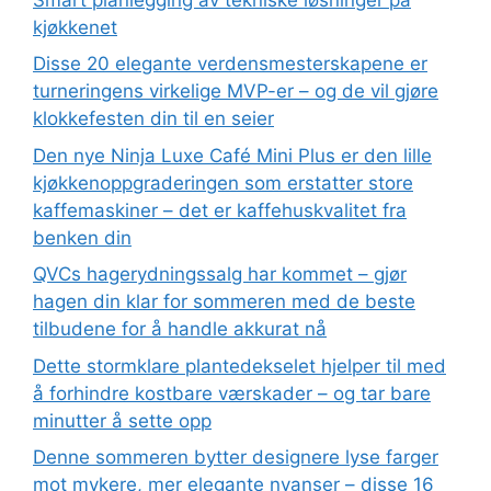
kjøkkenet
Disse 20 elegante verdensmesterskapene er
turneringens virkelige MVP-er – og de vil gjøre
klokkefesten din til en seier
Den nye Ninja Luxe Café Mini Plus er den lille
kjøkkenoppgraderingen som erstatter store
kaffemaskiner – det er kaffehuskvalitet fra
benken din
QVCs hagerydningssalg har kommet – gjør
hagen din klar for sommeren med de beste
tilbudene for å handle akkurat nå
Dette stormklare plantedekselet hjelper til med
å forhindre kostbare værskader – og tar bare
minutter å sette opp
Denne sommeren bytter designere lyse farger
mot mykere, mer elegante nyanser – disse 16