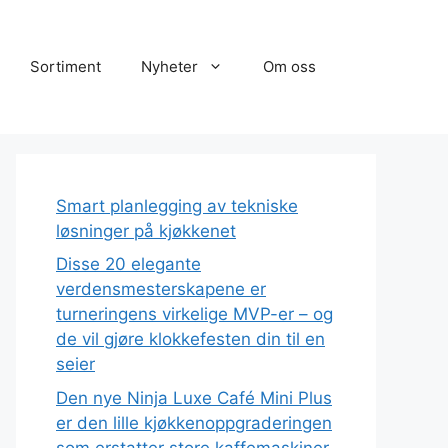
Sortiment
Nyheter
Om oss
Smart planlegging av tekniske
løsninger på kjøkkenet
Disse 20 elegante
verdensmesterskapene er
turneringens virkelige MVP-er – og
de vil gjøre klokkefesten din til en
seier
Den nye Ninja Luxe Café Mini Plus
er den lille kjøkkenoppgraderingen
som erstatter store kaffemaskiner