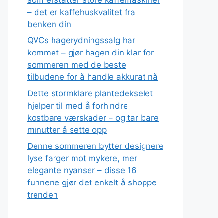
– det er kaffehuskvalitet fra
benken din
QVCs hagerydningssalg har
kommet – gjør hagen din klar for
sommeren med de beste
tilbudene for å handle akkurat nå
Dette stormklare plantedekselet
hjelper til med å forhindre
kostbare værskader – og tar bare
minutter å sette opp
Denne sommeren bytter designere
lyse farger mot mykere, mer
elegante nyanser – disse 16
funnene gjør det enkelt å shoppe
trenden