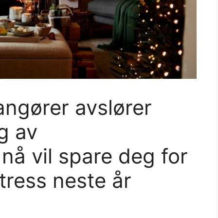
angører avslører
g av
nå vil spare deg for
tress neste år