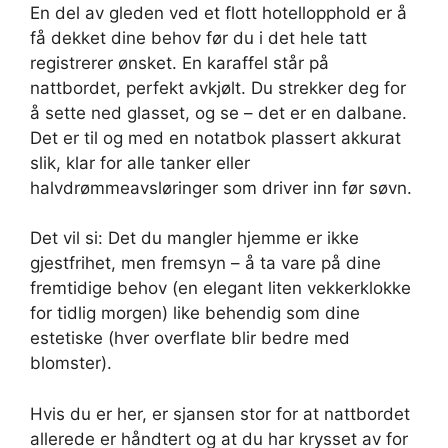
En del av gleden ved et flott hotellopphold er å
få dekket dine behov før du i det hele tatt
registrerer ønsket. En karaffel står på
nattbordet, perfekt avkjølt. Du strekker deg for
å sette ned glasset, og se – det er en dalbane.
Det er til og med en notatbok plassert akkurat
slik, klar for alle tanker eller
halvdrømmeavsløringer som driver inn før søvn.
Det vil si: Det du mangler hjemme er ikke
gjestfrihet, men fremsyn – å ta vare på dine
fremtidige behov (en elegant liten vekkerklokke
for tidlig morgen) like behendig som dine
estetiske (hver overflate blir bedre med
blomster).
Hvis du er her, er sjansen stor for at nattbordet
allerede er håndtert og at du har krysset av for