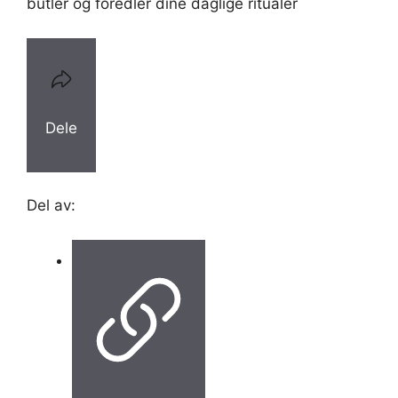
butler og foredler dine daglige ritualer
Dele
Del av: