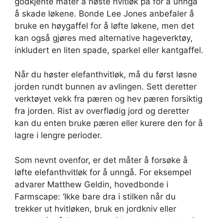
godkjente måter å høste hvitløk på for å unngå
å skade løkene. Bonde Lee Jones anbefaler å
bruke en høygaffel for å løfte løkene, men det
kan også gjøres med alternative hageverktøy,
inkludert en liten spade, sparkel eller kantgaffel.
Når du høster elefanthvitløk, må du først løsne
jorden rundt bunnen av avlingen. Sett deretter
verktøyet vekk fra pæren og hev pæren forsiktig
fra jorden. Rist av overflødig jord og deretter
kan du enten bruke pæren eller kurere den for å
lagre i lengre perioder.
Som nevnt ovenfor, er det måter å forsøke å
løfte elefanthvitløk for å unngå. For eksempel
advarer Matthew Geldin, hovedbonde i
Farmscape: ‘Ikke bare dra i stilken når du
trekker ut hvitløken, bruk en jordkniv eller