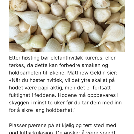
Etter høsting bør elefanthvitløk kureres, eller
tørkes, da dette kan forbedre smaken og
holdbarheten til løkene. Matthew Geldin sier:
«Når du høster hvitløk, vil det ytre skallet på
hodet være papiraktig, men det er fortsatt
fuktighet i feddene. Hodene må oppbevares i
skyggen i minst to uker før du tar dem med inn
for å sikre lang holdbarhet.’
Plasser pærene på et kjølig og tørt sted med
god luftsirkulasjon. De ønsker å være spredt