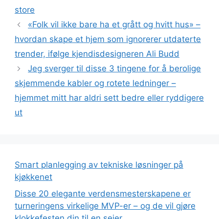
store
«Folk vil ikke bare ha et grått og hvitt hus» –
hvordan skape et hjem som ignorerer utdaterte
trender, ifølge kjendisdesigneren Ali Budd
Jeg sverger til disse 3 tingene for å berolige
skjemmende kabler og rotete ledninger –
hjemmet mitt har aldri sett bedre eller ryddigere
ut
Smart planlegging av tekniske løsninger på
kjøkkenet
Disse 20 elegante verdensmesterskapene er
turneringens virkelige MVP-er – og de vil gjøre
klokkefesten din til en seier