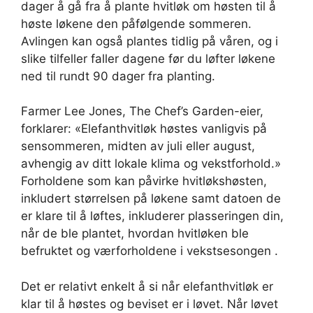
dager å gå fra å plante hvitløk om høsten til å
høste løkene den påfølgende sommeren.
Avlingen kan også plantes tidlig på våren, og i
slike tilfeller faller dagene før du løfter løkene
ned til rundt 90 dager fra planting.
Farmer Lee Jones, The Chef’s Garden-eier,
forklarer: «Elefanthvitløk høstes vanligvis på
sensommeren, midten av juli eller august,
avhengig av ditt lokale klima og vekstforhold.»
Forholdene som kan påvirke hvitløkshøsten,
inkludert størrelsen på løkene samt datoen de
er klare til å løftes, inkluderer plasseringen din,
når de ble plantet, hvordan hvitløken ble
befruktet og værforholdene i vekstsesongen .
Det er relativt enkelt å si når elefanthvitløk er
klar til å høstes og beviset er i løvet. Når løvet