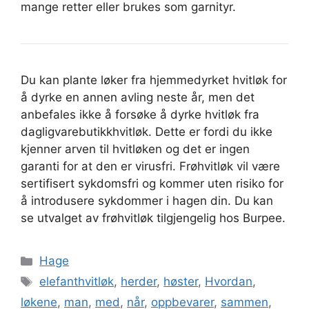
mange retter eller brukes som garnityr.
Du kan plante løker fra hjemmedyrket hvitløk for
å dyrke en annen avling neste år, men det
anbefales ikke å forsøke å dyrke hvitløk fra
dagligvarebutikkhvitløk. Dette er fordi du ikke
kjenner arven til hvitløken og det er ingen
garanti for at den er virusfri. Frøhvitløk vil være
sertifisert sykdomsfri og kommer uten risiko for
å introdusere sykdommer i hagen din. Du kan
se utvalget av frøhvitløk tilgjengelig hos Burpee.
Kategorier
Hage
Stikkord
elefanthvitløk
,
herder
,
høster
,
Hvordan
,
løkene
,
man
,
med
,
når
,
oppbevarer
,
sammen
,