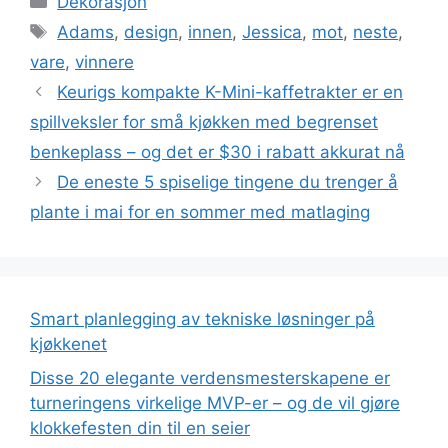
Dekorasjon
Stikkord
Adams
,
design
,
innen
,
Jessica
,
mot
,
neste
,
vare
,
vinnere
Keurigs kompakte K-Mini-kaffetrakter er en
spillveksler for små kjøkken med begrenset
benkeplass – og det er $30 i rabatt akkurat nå
De eneste 5 spiselige tingene du trenger å
plante i mai for en sommer med matlaging
Smart planlegging av tekniske løsninger på
kjøkkenet
Disse 20 elegante verdensmesterskapene er
turneringens virkelige MVP-er – og de vil gjøre
klokkefesten din til en seier