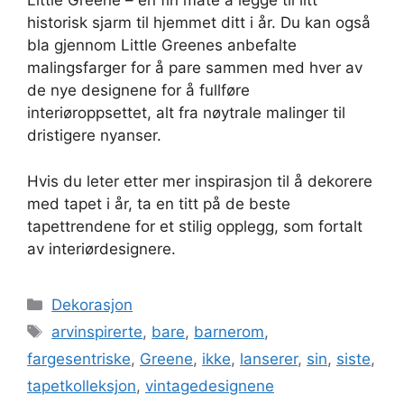
Little Greene – en fin måte å legge til litt
historisk sjarm til hjemmet ditt i år. Du kan også
bla gjennom Little Greenes anbefalte
malingsfarger for å pare sammen med hver av
de nye designene for å fullføre
interiøroppsettet, alt fra nøytrale malinger til
dristigere nyanser.
Hvis du leter etter mer inspirasjon til å dekorere
med tapet i år, ta en titt på de beste
tapettrendene for et stilig opplegg, som fortalt
av interiørdesignere.
Kategorier
Dekorasjon
Stikkord
arvinspirerte
,
bare
,
barnerom
,
fargesentriske
,
Greene
,
ikke
,
lanserer
,
sin
,
siste
,
tapetkolleksjon
,
vintagedesignene