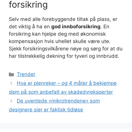
forsikring
Selv med alle forebyggende tiltak på plass, er
det viktig å ha en
god innboforsikring
. En
forsikring kan hjelpe deg med økonomisk
kompensasjon hvis uhellet skulle være ute.
Sjekk forsikringsvilkårene nøye og sørg for at du
har tilstrekkelig dekning for tyveri og innbrudd.
Kategorier
Trender
Hva er plenreker – og 4 måter å bekjempe
dem på som anbefalt av skadedyreksperter
De uventede «mikrotrendene» som
designere sier er faktisk tidløse