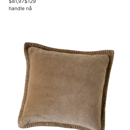
$81,97
$129
handle nå