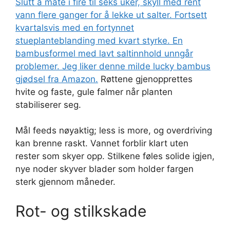
Slutt å mate i fire til seks uker, skyll med rent
vann flere ganger for å lekke ut salter. Fortsett
kvartalsvis med en fortynnet
stueplanteblanding med kvart styrke. En
bambusformel med lavt saltinnhold unngår
problemer. Jeg liker denne milde
lucky bambus
gjødsel fra Amazon.
Røttene gjenopprettes
hvite og faste, gule falmer når planten
stabiliserer seg.
Mål feeds nøyaktig; less is more, og overdriving
kan brenne raskt. Vannet forblir klart uten
rester som skyer opp. Stilkene føles solide igjen,
nye noder skyver blader som holder fargen
sterk gjennom måneder.
Rot- og stilkskade