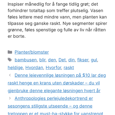
Inspiser månedlig for å fange tidlig grøt; det
forhindrer totaltap som treffer plutselig. Vasen
føles lettere med mindre vann, men planten kan
tilpasse seg ganske raskt. Nye segmenter spirer
grønne, føles spenstige og fulle av liv når råtten
er borte.
Categories
Planter/blomster
Tags
bambusen
,
blir
,
den
,
Det
,
din
,
fikser
,
gul
,
heldige
,
Hvordan
,
Hvorfor
,
raskt
Denne leievennlige løsningen på $10 lar deg
raskt henge en krans uten dørskader – du vil
gjenbruke denne elegante løsningen hvert år
Anthropologies perlejuledekortrend er
sesongens stiligste utseende – og denne
tretoppen er et must-ha-stykke for uanstrengt