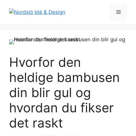
Skip
to
Menu
content
Hvorfor den
heldige bambusen
din blir gul og
hvordan du fikser
det raskt