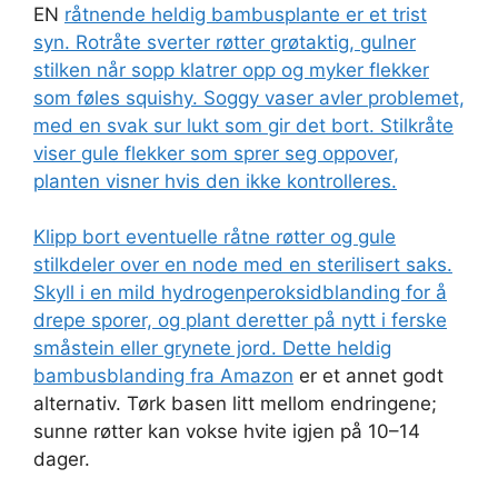
EN
råtnende heldig bambusplante er et trist
syn. Rotråte sverter røtter grøtaktig, gulner
stilken når sopp klatrer opp og myker flekker
som føles squishy. Soggy vaser avler problemet,
med en svak sur lukt som gir det bort. Stilkråte
viser gule flekker som sprer seg oppover,
planten visner hvis den ikke kontrolleres.
Klipp bort eventuelle råtne røtter og gule
stilkdeler over en node med en sterilisert saks.
Skyll i en mild hydrogenperoksidblanding for å
drepe sporer, og plant deretter på nytt i ferske
småstein eller grynete jord. Dette
heldig
bambusblanding fra Amazon
er et annet godt
alternativ. Tørk basen litt mellom endringene;
sunne røtter kan vokse hvite igjen på 10–14
dager.