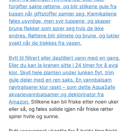
forgifter sakte røttene, og blir stilkene gule fra
basen når giftstoffer samler seg. Kjemikaliene
føles usynlige, men svir tuppene, og skaper
brune flekker som sprer seg hvis de ikke
endres. Røttene blir slimete og brune, og lukter
svakt når de trekkes fra vasen.
Bytt til filtrert eller destillert vann med en gang.
Eller du kan la kranen sitte i 24 timer for å avgi
klor. Skyll hele planten under lunken flyt, trim
gule deler med en ren saks. En vannbalsam
nøytraliserer klor raskt – som dette
AquaSafe
akvarievannbalsamer og deklorinator fra
Amazon.
Stilkene kan bli friske etter noen uker
eller så, og føles solide igjen når friske røtter
spirer hvite og sunne.