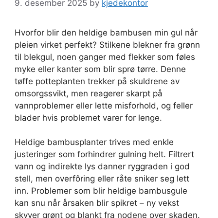
9. desember 2025
by
kjedekontor
Hvorfor blir den heldige bambusen min gul når
pleien virket perfekt? Stilkene blekner fra grønn
til blekgul, noen ganger med flekker som føles
myke eller kanter som blir sprø tørre. Denne
tøffe potteplanten trekker på skuldrene av
omsorgssvikt, men reagerer skarpt på
vannproblemer eller lette misforhold, og feller
blader hvis problemet varer for lenge.
Heldige bambusplanter trives med enkle
justeringer som forhindrer gulning helt. Filtrert
vann og indirekte lys danner ryggraden i god
stell, men overfôring eller råte sniker seg lett
inn. Problemer som blir heldige bambusgule
kan snu når årsaken blir spikret – ny vekst
skyver grønt og blankt fra nodene over skaden.