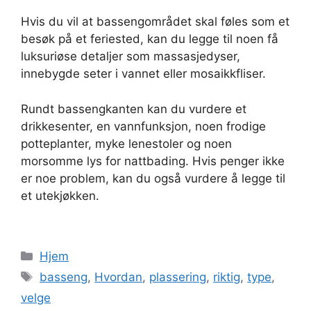
Hvis du vil at bassengområdet skal føles som et
besøk på et feriested, kan du legge til noen få
luksuriøse detaljer som massasjedyser,
innebygde seter i vannet eller mosaikkfliser.
Rundt bassengkanten kan du vurdere et
drikkesenter, en vannfunksjon, noen frodige
potteplanter, myke lenestoler og noen
morsomme lys for nattbading. Hvis penger ikke
er noe problem, kan du også vurdere å legge til
et utekjøkken.
Categories
Hjem
Tags
basseng
,
Hvordan
,
plassering
,
riktig
,
type
,
velge