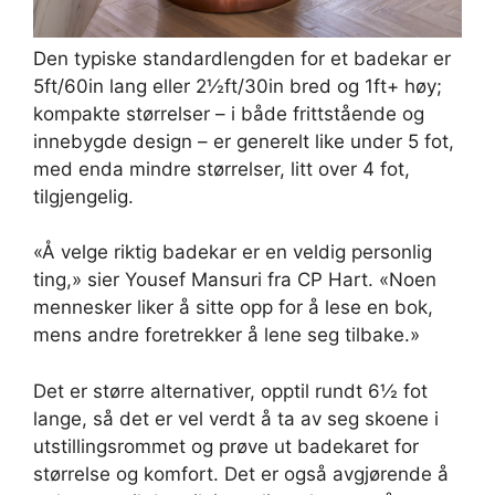
Den typiske standardlengden for et badekar er
5ft/60in lang eller 2½ft/30in bred og 1ft+ høy;
kompakte størrelser – i både frittstående og
innebygde design – er generelt like under 5 fot,
med enda mindre størrelser, litt over 4 fot,
tilgjengelig.
«Å velge riktig badekar er en veldig personlig
ting,» sier Yousef Mansuri fra CP Hart. «Noen
mennesker liker å sitte opp for å lese en bok,
mens andre foretrekker å lene seg tilbake.»
Det er større alternativer, opptil rundt 6½ fot
lange, så det er vel verdt å ta av seg skoene i
utstillingsrommet og prøve ut badekaret for
størrelse og komfort. Det er også avgjørende å