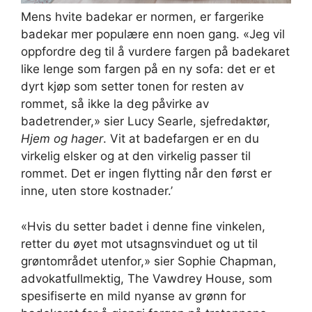
Mens hvite badekar er normen, er fargerike
badekar mer populære enn noen gang. «Jeg vil
oppfordre deg til å vurdere fargen på badekaret
like lenge som fargen på en ny sofa: det er et
dyrt kjøp som setter tonen for resten av
rommet, så ikke la deg påvirke av
badetrender,» sier Lucy Searle, sjefredaktør,
Hjem og hager
. Vit at badefargen er en du
virkelig elsker og at den virkelig passer til
rommet. Det er ingen flytting når den først er
inne, uten store kostnader.’
«Hvis du setter badet i denne fine vinkelen,
retter du øyet mot utsagnsvinduet og ut til
grøntområdet utenfor,» sier Sophie Chapman,
advokatfullmektig, The Vawdrey House, som
spesifiserte en mild nyanse av grønn for