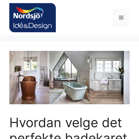
Hopp
til
Meny
innhold
Hvordan velge det
perfekte badekaret