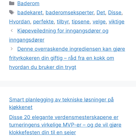
Kategorier
Baderom
Stikkord
badekaret
,
baderomseksperter
,
Det
,
Disse
,
Hvordan
,
perfekte
,
tilbyr
,
tipsene
,
velge
,
viktige
Kjøpeveiledning for inngangsdører og
inngangsdører
Denne overraskende ingrediensen kan gjøre
frityrkokeren din giftig – råd fra en kokk om
hvordan du bruker din trygt
Smart planlegging av tekniske løsninger på
kjøkkenet
Disse 20 elegante verdensmesterskapene er
turneringens virkelige MVP-er – og de vil gjøre
klokkefesten din til en seier