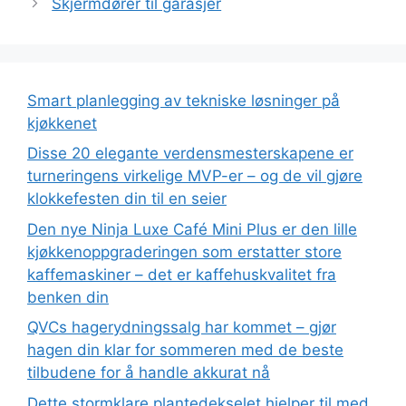
Skjermdører til garasjer
Smart planlegging av tekniske løsninger på
kjøkkenet
Disse 20 elegante verdensmesterskapene er
turneringens virkelige MVP-er – og de vil gjøre
klokkefesten din til en seier
Den nye Ninja Luxe Café Mini Plus er den lille
kjøkkenoppgraderingen som erstatter store
kaffemaskiner – det er kaffehuskvalitet fra
benken din
QVCs hagerydningssalg har kommet – gjør
hagen din klar for sommeren med de beste
tilbudene for å handle akkurat nå
Dette stormklare plantedekselet hjelper til med