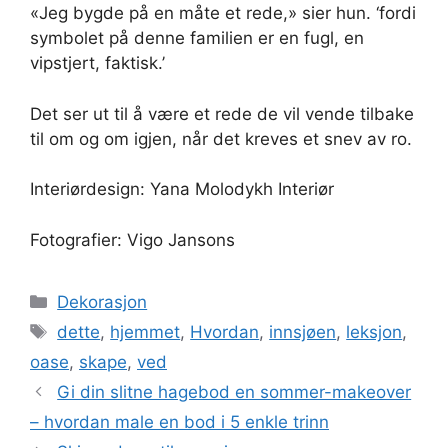
«Jeg bygde på en måte et rede,» sier hun. ‘fordi
symbolet på denne familien er en fugl, en
vipstjert, faktisk.’
Det ser ut til å være et rede de vil vende tilbake
til om og om igjen, når det kreves et snev av ro.
Interiørdesign: Yana Molodykh Interiør
Fotografier: Vigo Jansons
Kategorier
Dekorasjon
Stikkord
dette
,
hjemmet
,
Hvordan
,
innsjøen
,
leksjon
,
oase
,
skape
,
ved
Gi din slitne hagebod en sommer-makeover
– hvordan male en bod i 5 enkle trinn