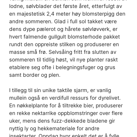
lodne, sølvblader det første året, etterfulgt av
en majestetisk 2,4 meter høy blomsterpigg den
andre sommeren. Glad i full sol takket være
dens dype pælerot og hårete sølvløvverk, er
hvert falmende gullgult blomsterhode pakket
rundt den oppreiste stilken og produserer en
masse små frø. Selvsåing fritt fra slutten av
sommeren til tidlig høst, vil nye planter raskt
etablere seg ofte i belegningsfuger og grus
samt border og plen.
I tillegg til sin unike taktile sjarm, er vanlig
mullein også en verdifull ressurs for dyrelivet.
En nøkkelplante for å tiltrekke bier, produserer
en rekke nektarrike oppblomstringer over flere
uker, mens dens fuzz-dekkede bladene gir
nyttig ly og hekkemateriale for andre
insektarter. Oppdag hvor enkelt det er å fylle