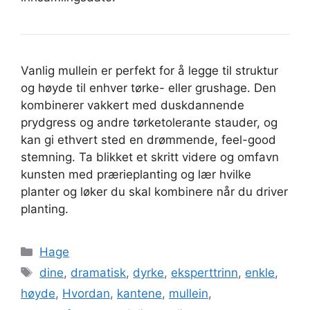
Vanlig mullein er perfekt for å legge til struktur
og høyde til enhver tørke- eller grushage. Den
kombinerer vakkert med duskdannende
prydgress og andre tørketolerante stauder, og
kan gi ethvert sted en drømmende, feel-good
stemning. Ta blikket et skritt videre og omfavn
kunsten med prærieplanting og lær hvilke
planter og løker du skal kombinere når du driver
planting.
Categories
Hage
Tags
dine
,
dramatisk
,
dyrke
,
eksperttrinn
,
enkle
,
høyde
,
Hvordan
,
kantene
,
mullein
,