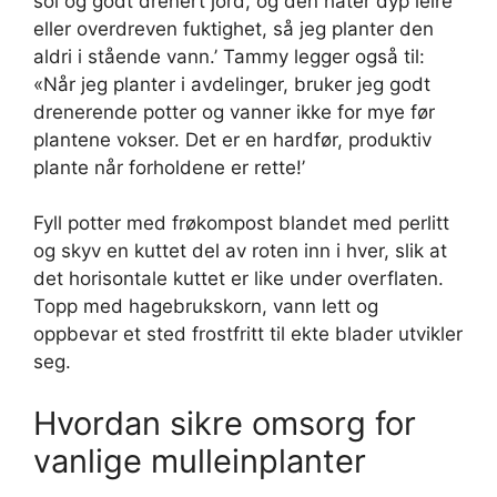
sol og godt drenert jord, og den hater dyp leire
eller overdreven fuktighet, så jeg planter den
aldri i stående vann.’ Tammy legger også til:
«Når jeg planter i avdelinger, bruker jeg godt
drenerende potter og vanner ikke for mye før
plantene vokser. Det er en hardfør, produktiv
plante når forholdene er rette!’
Fyll potter med frøkompost blandet med perlitt
og skyv en kuttet del av roten inn i hver, slik at
det horisontale kuttet er like under overflaten.
Topp med hagebrukskorn, vann lett og
oppbevar et sted frostfritt til ekte blader utvikler
seg.
Hvordan sikre omsorg for
vanlige mulleinplanter