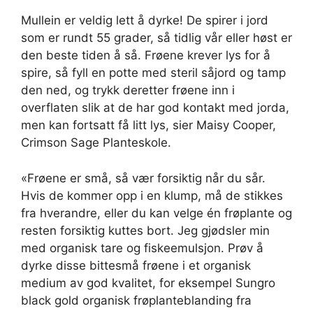
Mullein er veldig lett å dyrke! De spirer i jord
som er rundt 55 grader, så tidlig vår eller høst er
den beste tiden å så. Frøene krever lys for å
spire, så fyll en potte med steril såjord og tamp
den ned, og trykk deretter frøene inn i
overflaten slik at de har god kontakt med jorda,
men kan fortsatt få litt lys, sier Maisy Cooper,
Crimson Sage Planteskole.
«Frøene er små, så vær forsiktig når du sår.
Hvis de kommer opp i en klump, må de stikkes
fra hverandre, eller du kan velge én frøplante og
resten forsiktig kuttes bort. Jeg gjødsler min
med organisk tare og fiskeemulsjon. Prøv å
dyrke disse bittesmå frøene i et organisk
medium av god kvalitet, for eksempel Sungro
black gold organisk frøplanteblanding fra