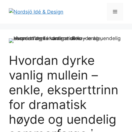
Skip
to
Menu
content
Hvordan dyrke
vanlig mullein –
enkle, eksperttrinn
for dramatisk
høyde og uendelig