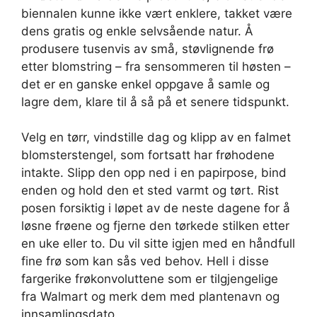
biennalen kunne ikke vært enklere, takket være
dens gratis og enkle selvsående natur. Å
produsere tusenvis av små, støvlignende frø
etter blomstring – fra sensommeren til høsten –
det er en ganske enkel oppgave å samle og
lagre dem, klare til å så på et senere tidspunkt.
Velg en tørr, vindstille dag og klipp av en falmet
blomsterstengel, som fortsatt har frøhodene
intakte. Slipp den opp ned i en papirpose, bind
enden og hold den et sted varmt og tørt. Rist
posen forsiktig i løpet av de neste dagene for å
løsne frøene og fjerne den tørkede stilken etter
en uke eller to. Du vil sitte igjen med en håndfull
fine frø som kan sås ved behov. Hell i disse
fargerike frøkonvoluttene som er tilgjengelige
fra Walmart og merk dem med plantenavn og
innsamlingsdato.