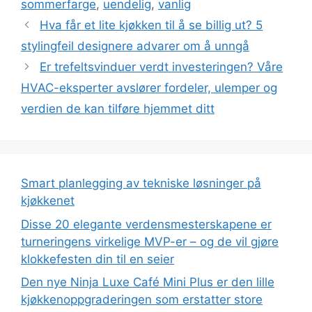
sommerfarge
,
uendelig
,
vanlig
Hva får et lite kjøkken til å se billig ut? 5
stylingfeil designere advarer om å unngå
Er trefeltsvinduer verdt investeringen? Våre
HVAC-eksperter avslører fordeler, ulemper og
verdien de kan tilføre hjemmet ditt
Smart planlegging av tekniske løsninger på
kjøkkenet
Disse 20 elegante verdensmesterskapene er
turneringens virkelige MVP-er – og de vil gjøre
klokkefesten din til en seier
Den nye Ninja Luxe Café Mini Plus er den lille
kjøkkenoppgraderingen som erstatter store