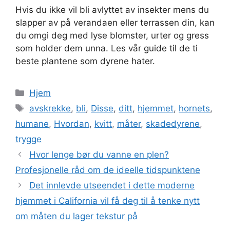
Hvis du ikke vil bli avlyttet av insekter mens du
slapper av på verandaen eller terrassen din, kan
du omgi deg med lyse blomster, urter og gress
som holder dem unna. Les vår guide til de ti
beste plantene som dyrene hater.
Kategorier
Hjem
Stikkord
avskrekke
,
bli
,
Disse
,
ditt
,
hjemmet
,
hornets
,
humane
,
Hvordan
,
kvitt
,
måter
,
skadedyrene
,
trygge
Hvor lenge bør du vanne en plen?
Profesjonelle råd om de ideelle tidspunktene
Det innlevde utseendet i dette moderne
hjemmet i California vil få deg til å tenke nytt
om måten du lager tekstur på