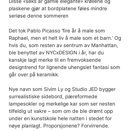
Disse «seks år gamle elegante» krøllene og
plaskene gjør at bordplatene føles mindre
seriøse denne sommeren
Det tok Pablo Picasso ‘fire år å male som
Raphael, men et helt liv å male som et barn.’ Og
hvis du, som resten av sentrum av Manhattan,
ble benyttet av NYCxDESIGN i år, har du
kanskje lagt merke til en fremvoksende
designtrend for lignende uhengslet fantasi som
går over på keramikk.
Nye navn som Sivim Ly og Studio JED bygger
surrealistiske sidebord, pæreformede
lampesokler og merkelige kar som ser nesten
tilfeldig ut vakre – som om de ble drømt opp
under en kunstskole hele natten i stedet for
nøye planlagt. Proporsjonene? Forvirrende.