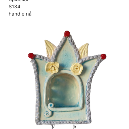
$134
handle nå