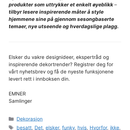
produkter som uttrykker et enkelt øyeblikk
–
tilbyr lesere inspirerende måter å style
hjemmene sine på gjennom sesongbaserte
temaer, nye utseende og hverdagslige plagg.
Elsker du vakre designideer, ekspertråd og
inspirerende dekortrender? Registrer deg for
vårt nyhetsbrev og få de nyeste funksjonene
levert rett i innboksen din.
EMNER
Samlinger
Kategorier
Dekorasjon
Stikkord
besatt
,
Det
,
elsker
,
funky
,
hvis
,
Hvorfor
,
ikke
,