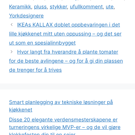
Keramikk
,
pluss
,
stykker
,
ufullkomment
,
ute
,
Yorkdesignere
IKEAs KALLAX doblet oppbevaringen i det
lille kjøkkenet mitt uten oppussing – og det ser
ut som en spesialinnbygget
Hvor langt fra hverandre å plante tomater
for de beste avlingene – og for å gi din plassen
de trenger for å trives
Smart planlegging av tekniske løsninger på
kjøkkenet
Disse 20 elegante verdensmesterskapene er
turneringens virkelige MVP-er – og de vil gjøre
klokkefesten din til en seier