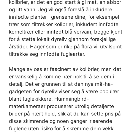
kolibrier, er det en god start å gi mat, en abbor
og litt vann. Jeg vil også foreslå å inkludere
innfødte planter i grensene dine, for eksempel
trær som tiltrekker kolibrier, inkludert innfødte
korneltrær eller innfødt blå vervain, begge kjent
for å støtte lokalt dyreliv gjennom forskjellige
årstider. Hager som er rike på flora vil utvilsomt
tiltrekke seg innfødte fuglearter.
Mange av oss er fascinert av kolibrier, men det
er vanskelig å komme nær nok til å se dem i
detalj. Det er grunnen til at den nye må-ha-
gadgeten for dyreliv viser seg å være populær
blant fuglekikkere. Hummingbird-
materkameraer produserer utrolig detaljerte
bilder på nært hold, slik at du kan sette pris på
disse skimrende og noen ganger iriserende
fuglene uten risiko for å skremme dem vekk.