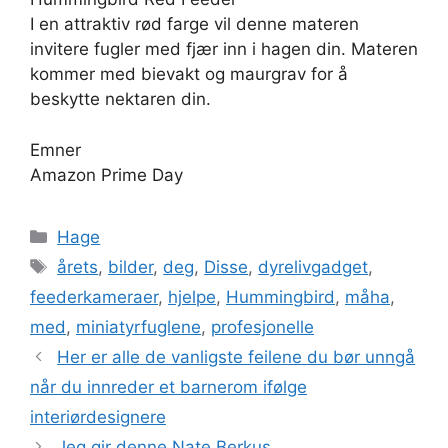
I en attraktiv rød farge vil denne materen
invitere fugler med fjær inn i hagen din. Materen
kommer med bievakt og maurgrav for å
beskytte nektaren din.
Emner
Amazon Prime Day
Kategorier
Hage
Stikkord
årets
,
bilder
,
deg
,
Disse
,
dyrelivgadget
,
feederkameraer
,
hjelpe
,
Hummingbird
,
måha
,
med
,
miniatyrfuglene
,
profesjonelle
Her er alle de vanligste feilene du bør unngå
når du innreder et barnerom ifølge
interiørdesignere
Jeg gir denne Nate Berkus