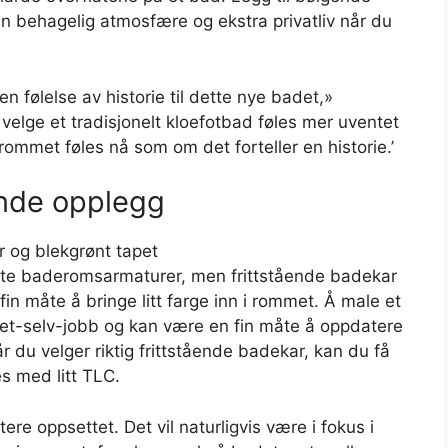
n behagelig atmosfære og ekstra privatliv når du
 følelse av historie til dette nye badet,»
«Å velge et tradisjonelt kloefotbad føles mer uventet
 rommet føles nå som om det forteller en historie.’
nde opplegg
este baderomsarmaturer, men frittstående badekar
n måte å bringe litt farge inn i rommet. Å male et
det-selv-jobb og kan være en fin måte å oppdatere
 du velger riktig frittstående badekar, kan du få
s med litt TLC.
ere oppsettet. Det vil naturligvis være i fokus i