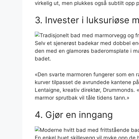
virkelig ut, men plukkes også subtilt opp 
3. Invester i luksuriøse m
Selv et sjenerøst badekar med dobbel end
den med en glamorøs baderomsplate i mar
badet.
«Den svarte marmoren fungerer som en ra
kurver tilpasset de avrundede kantene på
Lentaigne, kreativ direktør, Drummonds. 
marmor sprutbak vil tåle tidens tann.»
4. Gjør en inngang
En enkel buet skillevegg vil myke opp de 