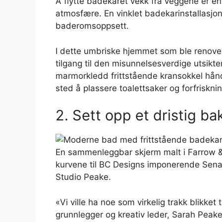
Å flytte badekaret vekk fra veggene er e
atmosfære. En vinklet badekarinstallasjon
baderomsoppsett.
I dette umbriske hjemmet som ble renovert
tilgang til den misunnelsesverdige utsikt
marmorkledd frittstående kransokkel hånd
sted å plassere toalettsaker og forfrisknin
2. Sett opp et dristig b
En sammenleggbar skjerm malt i Farrow 
kurvene til BC Designs imponerende Senat
Studio Peake.
«Vi ville ha noe som virkelig trakk blikket
grunnlegger og kreativ leder, Sarah Peake.