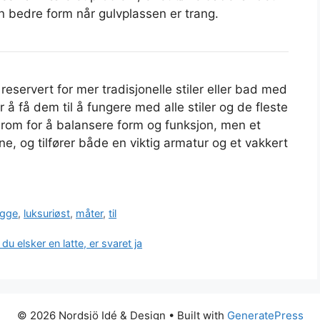
en bedre form når gulvplassen er trang.
reservert for mer tradisjonelle stiler eller bad med
å få dem til å fungere med alle stiler og de fleste
 rom for å balansere form og funksjon, men et
e, og tilfører både en viktig armatur og et vakkert
egge
,
luksuriøst
,
måter
,
til
 elsker en latte, er svaret ja
© 2026 Nordsjö Idé & Design
• Built with
GeneratePress