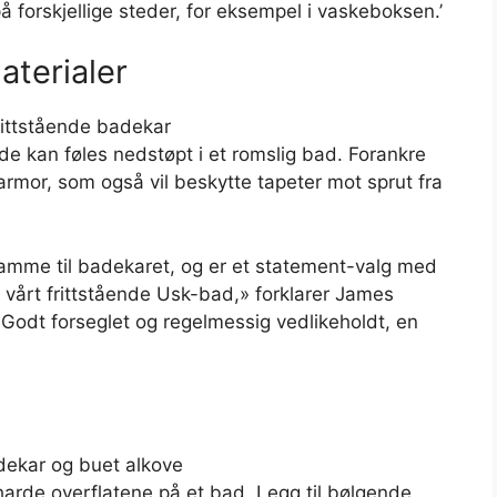
på forskjellige steder, for eksempel i vaskeboksen.’
aterialer
e kan føles nedstøpt i et romslig bad. Forankre
mor, som også vil beskytte tapeter mot sprut fra
mme til badekaret, og er et statement-valg med
 vårt frittstående Usk-bad,» forklarer James
«Godt forseglet og regelmessig vedlikeholdt, en
harde overflatene på et bad. Legg til bølgende