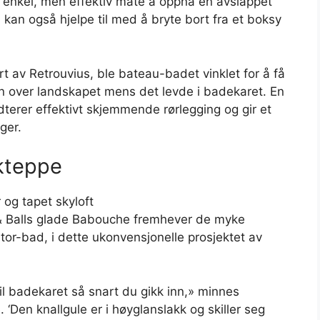
n enkel, men effektiv måte å oppnå en avslappet
 kan også hjelpe til med å bryte bort fra et boksy
 av Retrouvius, ble bateau-badet vinklet for å få
en over landskapet mens det levde i badekaret. En
terer effektivt skjemmende rørlegging og gir et
ger.
akteppe
& Balls glade Babouche fremhever de myke
or-bad, i dette ukonvensjonelle prosjektet av
 til badekaret så snart du gikk inn,» minnes
 ‘Den knallgule er i høyglanslakk og skiller seg