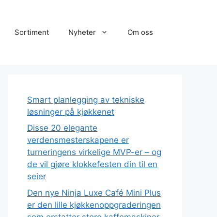
Sortiment
Nyheter
Om oss
Smart planlegging av tekniske
løsninger på kjøkkenet
Disse 20 elegante
verdensmesterskapene er
turneringens virkelige MVP-er – og
de vil gjøre klokkefesten din til en
seier
Den nye Ninja Luxe Café Mini Plus
er den lille kjøkkenoppgraderingen
som erstatter store kaffemaskiner