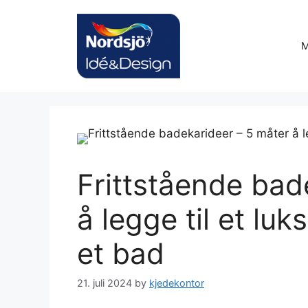
Skip
to
content
M
Frittstående bad
å legge til et luk
et bad
21. juli 2024
by
kjedekontor