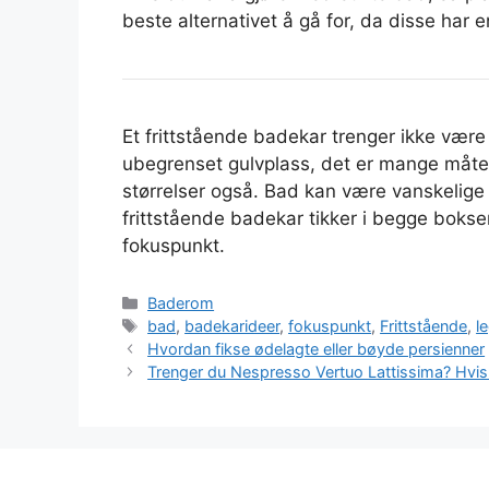
beste alternativet å gå for, da disse har 
Et frittstående badekar trenger ikke være 
ubegrenset gulvplass, det er mange måter 
størrelser også. Bad kan være vanskelige
frittstående badekar tikker i begge boksen
fokuspunkt.
Categories
Baderom
Tags
bad
,
badekarideer
,
fokuspunkt
,
Frittstående
,
l
Hvordan fikse ødelagte eller bøyde persienner
Trenger du Nespresso Vertuo Lattissima? Hvis du