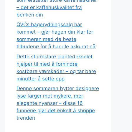
– det er kaffehuskvalitet fra
benken din
QVCs hagerydningssalg har
kommet – gjør hagen din klar for
sommeren med de beste
tilbudene for å handle akkurat nå
Dette stormklare plantedekselet
hjelper til med å forhindre
kostbare værskader – og tar bare
minutter å sette opp
Denne sommeren bytter designere
lyse farger mot mykere, mer
elegante nyanser – disse 16
funnene gjør det enkelt å shoppe
trenden