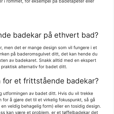
r i rommet, for eksempel på badetapeter eller
ende badekar på ethvert bad?
ar, men det er mange design som vil fungere i et
rken på baderomsgulvet ditt, det kan hende du
vekten av badekaret. Snakk alltid med en ekspert
 praktisk alternativ for badet ditt.
for et frittstående badekar?
g utformingen av badet ditt. Hvis du vil trekke
for å gjøre det til et virkelig fokuspunkt, så gå
en veldig behagelig form) eller en tosidig design.
lass kan være et problem, er et tøffelbadekar det