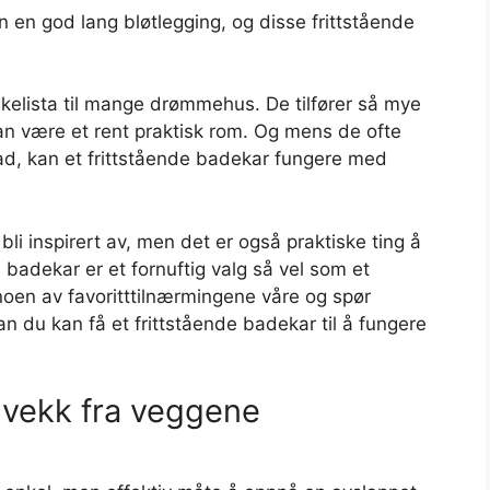
 en god lang bløtlegging, og disse frittstående
skelista til mange drømmehus. De tilfører så mye
kan være et rent praktisk rom. Og mens de ofte
bad, kan et frittstående badekar fungere med
li inspirert av, men det er også praktiske ting å
e badekar er et fornuftig valg så vel som et
 noen av favoritttilnærmingene våre og spør
n du kan få et frittstående badekar til å fungere
t vekk fra veggene