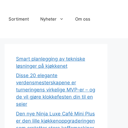
Sortiment
Nyheter
Om oss
Smart planlegging av tekniske
løsninger på kjøkkenet
Disse 20 elegante
verdensmesterskapene er
turneringens virkelige MVP-er – og
de vil gjøre klokkefesten din til en
seier
Den nye Ninja Luxe Café Mini Plus
er den lille kjøkkenoppgraderingen
som erstatter store kaffemaskiner