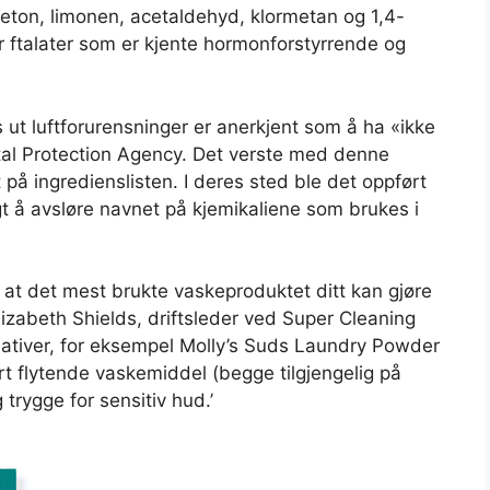
aceton, limonen, acetaldehyd, klormetan og 1,4-
 ftalater som er kjente hormonforstyrrende og
ut luftforurensninger er anerkjent som å ha «ikke
tal Protection Agency. Det verste med denne
 på ingredienslisten. I deres sted ble det oppført
gt å avsløre navnet på kjemikaliene som brukes i
t at det mest brukte vaskeproduktet ditt kan gjøre
Elizabeth Shields, driftsleder ved Super Cleaning
ernativer, for eksempel Molly’s Suds Laundry Powder
rt flytende vaskemiddel (begge tilgjengelig på
trygge for sensitiv hud.’