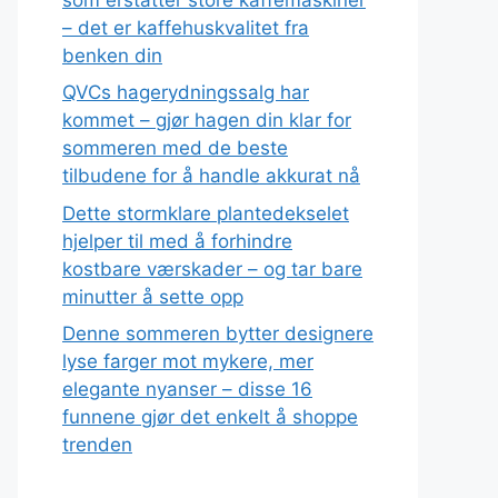
– det er kaffehuskvalitet fra
benken din
QVCs hagerydningssalg har
kommet – gjør hagen din klar for
sommeren med de beste
tilbudene for å handle akkurat nå
Dette stormklare plantedekselet
hjelper til med å forhindre
kostbare værskader – og tar bare
minutter å sette opp
Denne sommeren bytter designere
lyse farger mot mykere, mer
elegante nyanser – disse 16
funnene gjør det enkelt å shoppe
trenden