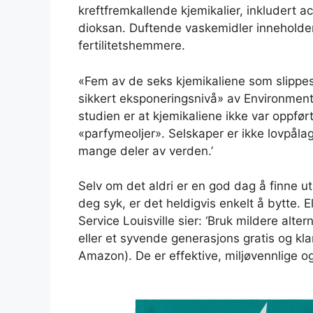
kreftfremkallende kjemikalier, inkludert 
dioksan. Duftende vaskemidler inneholder
fertilitetshemmere.
«Fem av de seks kjemikaliene som slippes 
sikkert eksponeringsnivå» av Environmen
studien er at kjemikaliene ikke var oppført
«parfymeoljer». Selskaper er ikke lovpåla
mange deler av verden.’
Selv om det aldri er en god dag å finne u
deg syk, er det heldigvis enkelt å bytte. 
Service Louisville sier: ‘Bruk mildere alt
eller et syvende generasjons gratis og kla
Amazon). De er effektive, miljøvennlige og 