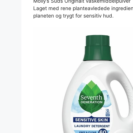
Molly’s Suds Originalt vaskemiddelpulver
Laget med rene planteavledede ingredien
planeten og trygt for sensitiv hud.