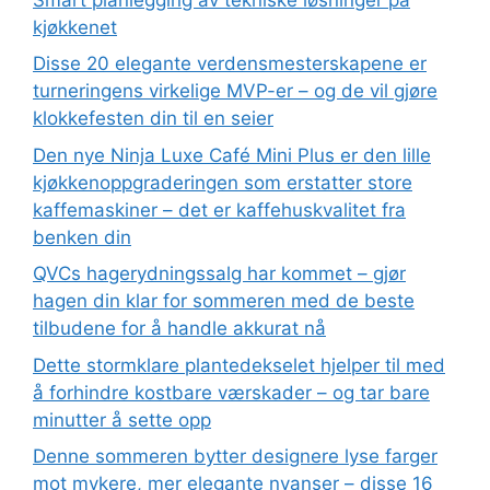
kjøkkenet
Disse 20 elegante verdensmesterskapene er
turneringens virkelige MVP-er – og de vil gjøre
klokkefesten din til en seier
Den nye Ninja Luxe Café Mini Plus er den lille
kjøkkenoppgraderingen som erstatter store
kaffemaskiner – det er kaffehuskvalitet fra
benken din
QVCs hagerydningssalg har kommet – gjør
hagen din klar for sommeren med de beste
tilbudene for å handle akkurat nå
Dette stormklare plantedekselet hjelper til med
å forhindre kostbare værskader – og tar bare
minutter å sette opp
Denne sommeren bytter designere lyse farger
mot mykere, mer elegante nyanser – disse 16