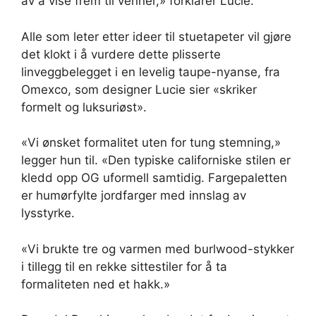
av å vise frem til venner,» forklarer Lucie.
Alle som leter etter ideer til stuetapeter vil gjøre
det klokt i å vurdere dette plisserte
linveggbelegget i en levelig taupe-nyanse, fra
Omexco, som designer Lucie sier «skriker
formelt og luksuriøst».
«Vi ønsket formalitet uten for tung stemning,»
legger hun til. «Den typiske californiske stilen er
kledd opp OG uformell samtidig. Fargepaletten
er humørfylte jordfarger med innslag av
lysstyrke.
«Vi brukte tre og varmen med burlwood-stykker
i tillegg til en rekke sittestiler for å ta
formaliteten ned et hakk.»