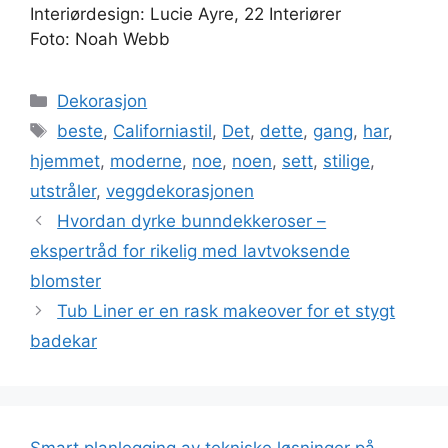
Interiørdesign: Lucie Ayre, 22 Interiører
Foto: Noah Webb
Kategorier
Dekorasjon
Stikkord
beste
,
Californiastil
,
Det
,
dette
,
gang
,
har
,
hjemmet
,
moderne
,
noe
,
noen
,
sett
,
stilige
,
utstråler
,
veggdekorasjonen
Hvordan dyrke bunndekkeroser –
ekspertråd for rikelig med lavtvoksende
blomster
Tub Liner er en rask makeover for et stygt
badekar
Smart planlegging av tekniske løsninger på