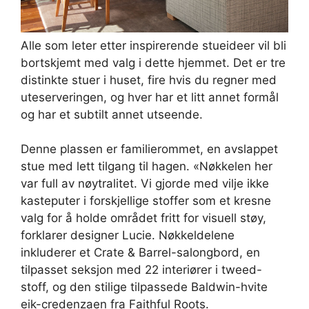
Alle som leter etter inspirerende stueideer vil bli
bortskjemt med valg i dette hjemmet. Det er tre
distinkte stuer i huset, fire hvis du regner med
uteserveringen, og hver har et litt annet formål
og har et subtilt annet utseende.
Denne plassen er familierommet, en avslappet
stue med lett tilgang til hagen. «Nøkkelen her
var full av nøytralitet. Vi gjorde med vilje ikke
kasteputer i forskjellige stoffer som et kresne
valg for å holde området fritt for visuell støy,
forklarer designer Lucie. Nøkkeldelene
inkluderer et Crate & Barrel-salongbord, en
tilpasset seksjon med 22 interiører i tweed-
stoff, og den stilige tilpassede Baldwin-hvite
eik-credenzaen fra Faithful Roots.