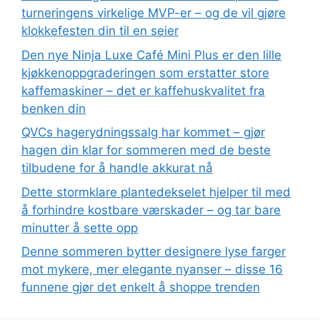
turneringens virkelige MVP-er – og de vil gjøre
klokkefesten din til en seier
Den nye Ninja Luxe Café Mini Plus er den lille
kjøkkenoppgraderingen som erstatter store
kaffemaskiner – det er kaffehuskvalitet fra
benken din
QVCs hagerydningssalg har kommet – gjør
hagen din klar for sommeren med de beste
tilbudene for å handle akkurat nå
Dette stormklare plantedekselet hjelper til med
å forhindre kostbare værskader – og tar bare
minutter å sette opp
Denne sommeren bytter designere lyse farger
mot mykere, mer elegante nyanser – disse 16
funnene gjør det enkelt å shoppe trenden