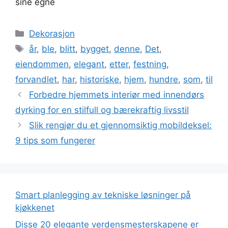
sine egne
Kategorier
Dekorasjon
Stikkord
år
,
ble
,
blitt
,
bygget
,
denne
,
Det
,
eiendommen
,
elegant
,
etter
,
festning
,
forvandlet
,
har
,
historiske
,
hjem
,
hundre
,
som
,
til
Forbedre hjemmets interiør med innendørs
dyrking for en stilfull og bærekraftig livsstil
Slik rengjør du et gjennomsiktig mobildeksel:
9 tips som fungerer
Smart planlegging av tekniske løsninger på
kjøkkenet
Disse 20 elegante verdensmesterskapene er