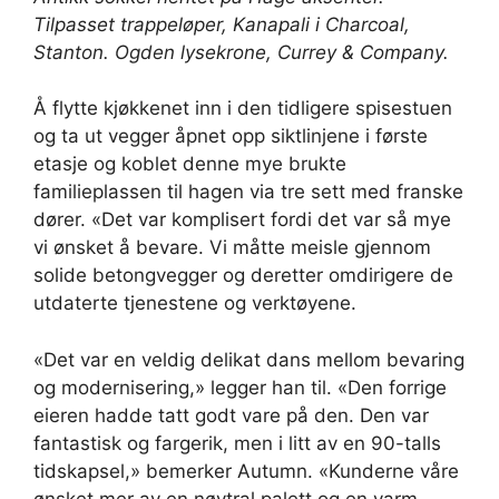
Tilpasset trappeløper, Kanapali i Charcoal,
Stanton
. Ogden lysekrone,
Currey & Company
.
Å flytte kjøkkenet inn i den tidligere spisestuen
og ta ut vegger åpnet opp siktlinjene i første
etasje og koblet denne mye brukte
familieplassen til hagen via tre sett med franske
dører. «Det var komplisert fordi det var så mye
vi ønsket å bevare. Vi måtte meisle gjennom
solide betongvegger og deretter omdirigere de
utdaterte tjenestene og verktøyene.
«Det var en veldig delikat dans mellom bevaring
og modernisering,» legger han til. «Den forrige
eieren hadde tatt godt vare på den. Den var
fantastisk og fargerik, men i litt av en 90-talls
tidskapsel,» bemerker Autumn. «Kunderne våre
ønsket mer av en nøytral palett og en varm,