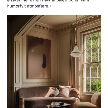
humørfylt atmosfære.»