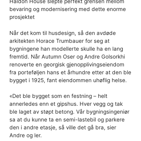
Haldon House slepte perfekt grensen mellom
bevaring og modernisering med dette enorme
prosjektet
Når det kom til husdesign, så den avdøde
arkitekten Horace Trumbauer for seg at
bygningene han modellerte skulle ha en lang
fremtid. Når Autumn Oser og Andre Golsorkhi
renoverte en georgisk gjenopplivingseiendom
fra porteføljen hans et århundre etter at den ble
bygget i 1925, fant eiendommen uhøflig helse.
«Det ble bygget som en festning – helt
annerledes enn et gipshus. Hver vegg og tak
ble laget av støpt betong. Vår bygningsingeniør
sa at du kunne ta en semi-lastebil og parkere
den i andre etasje, så ville det gå bra, sier
Andre og ler.