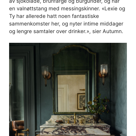
av sjokolade, brunfarge og burgunder, og har
en valnøttstang med messingskinner. «Lexie og
Ty har allerede hatt noen fantastiske
sammenkomster her, og nyter intime middager
og lengre samtaler over drinker.», sier Autumn.