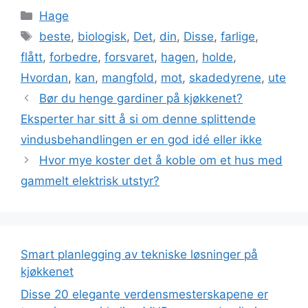
Kategorier
Hage
Stikkord
beste
,
biologisk
,
Det
,
din
,
Disse
,
farlige
,
flått
,
forbedre
,
forsvaret
,
hagen
,
holde
,
Hvordan
,
kan
,
mangfold
,
mot
,
skadedyrene
,
ute
Bør du henge gardiner på kjøkkenet?
Eksperter har sitt å si om denne splittende
vindusbehandlingen er en god idé eller ikke
Hvor mye koster det å koble om et hus med
gammelt elektrisk utstyr?
Smart planlegging av tekniske løsninger på
kjøkkenet
Disse 20 elegante verdensmesterskapene er