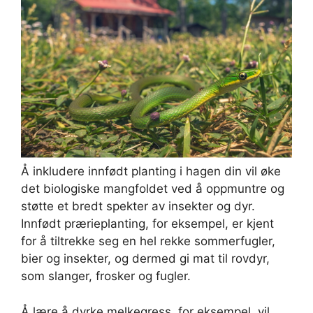
Å inkludere innfødt planting i hagen din vil øke
det biologiske mangfoldet ved å oppmuntre og
støtte et bredt spekter av insekter og dyr.
Innfødt prærieplanting, for eksempel, er kjent
for å tiltrekke seg en hel rekke sommerfugler,
bier og insekter, og dermed gi mat til rovdyr,
som slanger, frosker og fugler.
Å lære å dyrke melkegress, for eksempel, vil