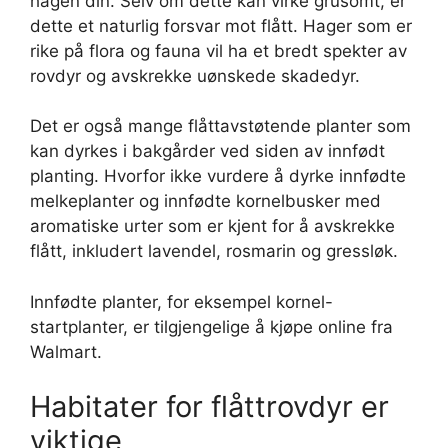
hagen din. Selv om dette kan virke grusomt, er
dette et naturlig forsvar mot flått. Hager som er
rike på flora og fauna vil ha et bredt spekter av
rovdyr og avskrekke uønskede skadedyr.
Det er også mange flåttavstøtende planter som
kan dyrkes i bakgårder ved siden av innfødt
planting. Hvorfor ikke vurdere å dyrke innfødte
melkeplanter og innfødte kornelbusker med
aromatiske urter som er kjent for å avskrekke
flått, inkludert lavendel, rosmarin og gressløk.
Innfødte planter, for eksempel kornel-
startplanter, er tilgjengelige å kjøpe online fra
Walmart.
Habitater for flåttrovdyr er
viktige