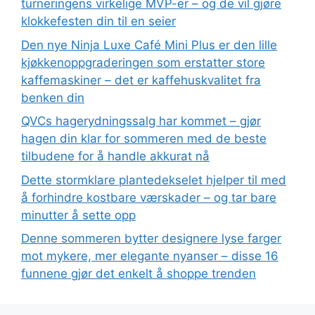
turneringens virkelige MVP-er – og de vil gjøre
klokkefesten din til en seier
Den nye Ninja Luxe Café Mini Plus er den lille
kjøkkenoppgraderingen som erstatter store
kaffemaskiner – det er kaffehuskvalitet fra
benken din
QVCs hagerydningssalg har kommet – gjør
hagen din klar for sommeren med de beste
tilbudene for å handle akkurat nå
Dette stormklare plantedekselet hjelper til med
å forhindre kostbare værskader – og tar bare
minutter å sette opp
Denne sommeren bytter designere lyse farger
mot mykere, mer elegante nyanser – disse 16
funnene gjør det enkelt å shoppe trenden