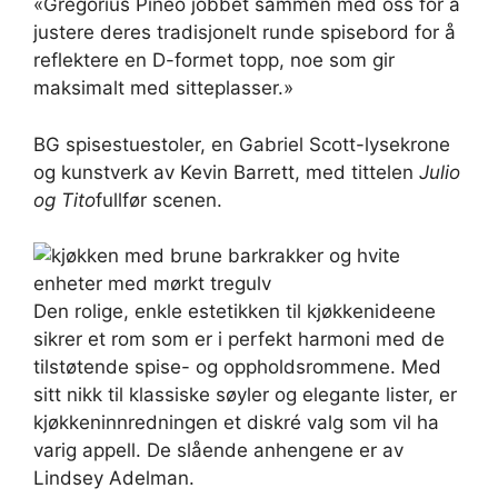
«Gregorius Pineo jobbet sammen med oss ​​for å
justere deres tradisjonelt runde spisebord for å
reflektere en D-formet topp, noe som gir
maksimalt med sitteplasser.»
BG spisestuestoler, en Gabriel Scott-lysekrone
og kunstverk av Kevin Barrett, med tittelen
Julio
og Tito
fullfør scenen.
Den rolige, enkle estetikken til kjøkkenideene
sikrer et rom som er i perfekt harmoni med de
tilstøtende spise- og oppholdsrommene. Med
sitt nikk til klassiske søyler og elegante lister, er
kjøkkeninnredningen et diskré valg som vil ha
varig appell. De slående anhengene er av
Lindsey Adelman.