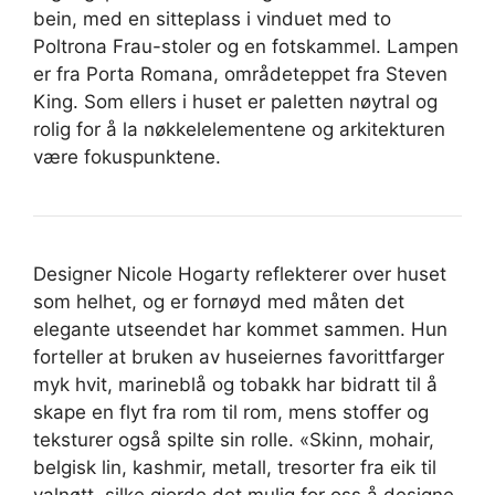
bein, med en sitteplass i vinduet med to
Poltrona Frau-stoler og en fotskammel. Lampen
er fra Porta Romana, områdeteppet fra Steven
King. Som ellers i huset er paletten nøytral og
rolig for å la nøkkelelementene og arkitekturen
være fokuspunktene.
Designer Nicole Hogarty reflekterer over huset
som helhet, og er fornøyd med måten det
elegante utseendet har kommet sammen. Hun
forteller at bruken av huseiernes favorittfarger
myk hvit, marineblå og tobakk har bidratt til å
skape en flyt fra rom til rom, mens stoffer og
teksturer også spilte sin rolle. «Skinn, mohair,
belgisk lin, kashmir, metall, tresorter fra eik til
valnøtt, silke gjorde det mulig for oss å designe