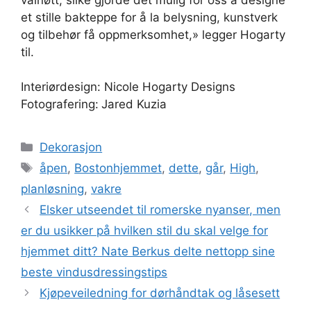
et stille bakteppe for å la belysning, kunstverk
og tilbehør få oppmerksomhet,» legger Hogarty
til.
Interiørdesign: Nicole Hogarty Designs
Fotografering:
Jared Kuzia
Categories
Dekorasjon
Tags
åpen
,
Bostonhjemmet
,
dette
,
går
,
High
,
planløsning
,
vakre
Elsker utseendet til romerske nyanser, men
er du usikker på hvilken stil du skal velge for
hjemmet ditt? Nate Berkus delte nettopp sine
beste vindusdressingstips
Kjøpeveiledning for dørhåndtak og låsesett