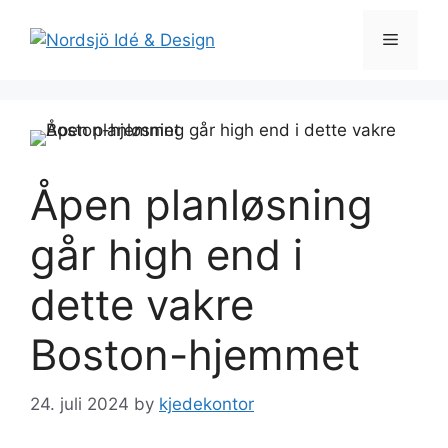
Skip
to
Menu
content
Åpen planløsning
går high end i
dette vakre
Boston-hjemmet
24. juli 2024
by
kjedekontor