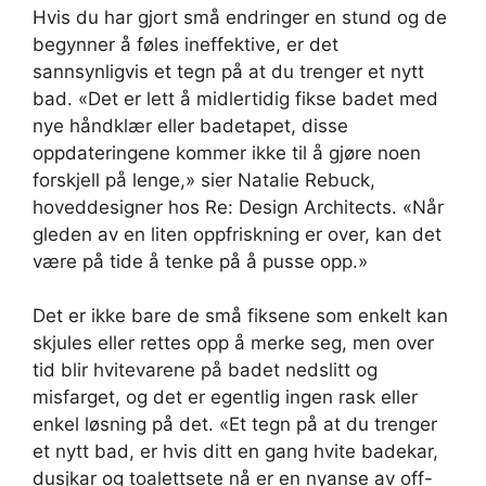
Hvis du har gjort små endringer en stund og de
begynner å føles ineffektive, er det
sannsynligvis et tegn på at du trenger et nytt
bad. «Det er lett å midlertidig fikse badet med
nye håndklær eller badetapet, disse
oppdateringene kommer ikke til å gjøre noen
forskjell på lenge,» sier Natalie Rebuck,
hoveddesigner hos Re: Design Architects. «Når
gleden av en liten oppfriskning er over, kan det
være på tide å tenke på å pusse opp.»
Det er ikke bare de små fiksene som enkelt kan
skjules eller rettes opp å merke seg, men over
tid blir hvitevarene på badet nedslitt og
misfarget, og det er egentlig ingen rask eller
enkel løsning på det. «Et tegn på at du trenger
et nytt bad, er hvis ditt en gang hvite badekar,
dusjkar og toalettsete nå er en nyanse av off-