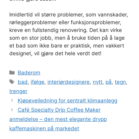
Imidlertid vil større problemer, som vannskader,
rørleggerproblemer eller funksjonsproblemer,
kreve en fullstendig renovering. Det kan virke
som en stor jobb, men å bruke tiden på å lage
et bad som ikke bare er praktisk, men vakkert
designet, vil gjøre det hele verdt det!
Kategorier
Baderom
Stikkord
bad
,
ifølge
,
interiørdesignere
,
nytt
,
på
,
tegn
,
trenger
Kjøpeveiledning for sentralt klimaanlegg
Café Specialty Drip Coffee Maker
anmeldelse – den mest elegante drypp
kaffemaskinen på markedet