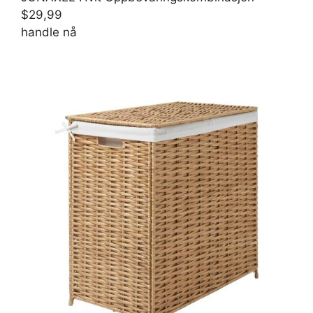
$29,99
handle nå